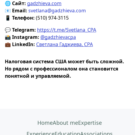
🌐
Сайт:
gadzhieva.com
📧
Email:
svetlana@gadzhieva.com
📱
Телефон:
(510) 974-3115
💬
Telegram:
https://t.me/Svetlana_CPA
📸
Instagram:
@gadzhievacpa
💼
LinkedIn:
Светлана Гаджиева, CPA
Налоговая система США может быть сложной.
Но рядом с профессионалом она становится
понятной и управляемой.
Home
About me
Expertise
Experience
Education
Associations